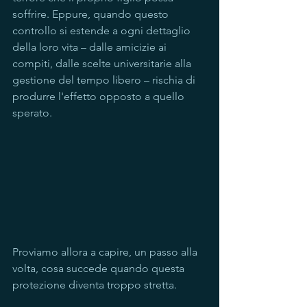
soffrire. Eppure, quando questo 
controllo si estende a ogni dettaglio 
della loro vita – dalle amicizie ai 
compiti, dalle scelte universitarie alla 
gestione del tempo libero – rischia di 
produrre l'effetto opposto a quello 
sperato.
Proviamo allora a capire, un passo alla 
volta, cosa succede quando questa 
protezione diventa troppo stretta
.