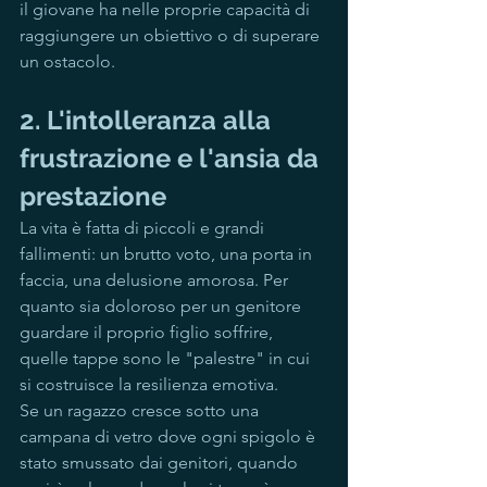
il giovane ha nelle proprie capacità di 
raggiungere un obiettivo o di superare 
un ostacolo.
2. L'intolleranza alla 
frustrazione e l'ansia da 
prestazione
La vita è fatta di piccoli e grandi 
fallimenti: un brutto voto, una porta in 
faccia, una delusione amorosa. Per 
quanto sia doloroso per un genitore 
guardare il proprio figlio soffrire, 
quelle tappe sono le "palestre" in cui 
si costruisce la resilienza emotiva.
Se un ragazzo cresce sotto una 
campana di vetro dove ogni spigolo è 
stato smussato dai genitori, quando 