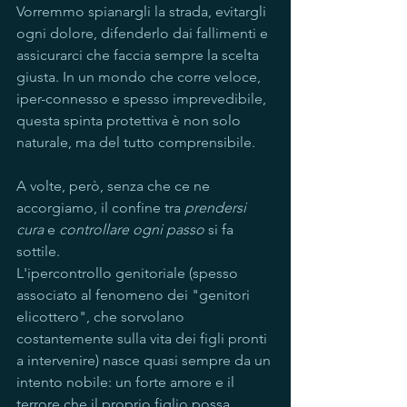
Vorremmo spianargli la strada, evitargli 
ogni dolore, difenderlo dai fallimenti e 
assicurarci che faccia sempre la scelta 
giusta. In un mondo che corre veloce, 
iper-connesso e spesso imprevedibile, 
questa spinta protettiva è non solo 
naturale, ma del tutto comprensibile.
A volte, però, senza che ce ne 
accorgiamo, il confine tra 
prendersi 
cura
 e 
controllare ogni passo
 si fa 
sottile.
L'ipercontrollo genitoriale (spesso 
associato al fenomeno dei "genitori 
elicottero", che sorvolano 
costantemente sulla vita dei figli pronti 
a intervenire) nasce quasi sempre da un 
intento nobile: un forte amore e il 
terrore che il proprio figlio possa 