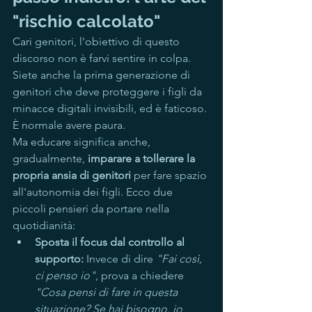
"rischio calcolato"
Cari genitori, l'obiettivo di questo 
discorso non è farvi sentire in colpa. 
Siete anche la prima generazione di 
genitori che deve proteggere i figli da 
minacce digitali invisibili, ed è faticoso. 
È normale avere paura.
Ma educare significa anche, 
gradualmente, 
imparare a tollerare la 
propria ansia di genitori
 per fare spazio 
all'autonomia dei figli. Ecco due 
piccoli pensieri da portare nella 
quotidianità:
Sposta il focus dal controllo al 
supporto:
 Invece di dire 
"Fai così, 
ci penso io"
, prova a chiedere 
"Cosa pensi di fare in questa 
situazione? Se hai bisogno, io 