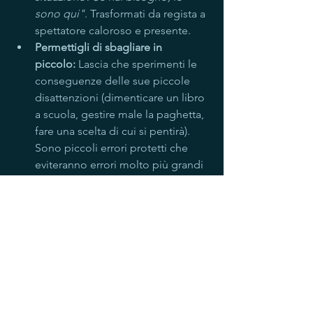
sono qui"
. Trasformati da regista a 
spettatore caloroso e presente.
Permettigli di sbagliare in 
piccolo:
 Lascia che sperimenti le 
conseguenze delle sue piccole 
disattenzioni (dimenticare un libro 
a scuola, gestire male la paghetta, 
fare una scelta di cui si pentirà). 
Sono piccoli errori protetti che 
eviteranno errori molto più grandi 
e dolorosi in futuro.
Lasciare andare la presa non significa 
abbandonare. Significa dire a tuo 
figlio: 
"Ho fiducia in te. Il mondo là 
fuori è complesso, ma tu hai le risorse 
per viverci. E se cadrai, io non eviterò la 
tua caduta, ma sarò qui per aiutarti a 