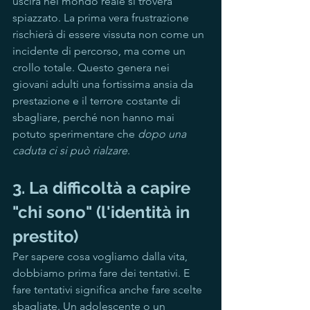
uscirà nel mondo reale si troverà 
spiazzato. La prima vera frustrazione 
rischierà di essere vissuta non come un 
incidente di percorso, ma come un 
crollo totale. Questo genera nei 
giovani adulti una fortissima ansia da 
prestazione e il terrore costante di 
sbagliare, perché non hanno mai 
potuto sperimentare che 
dopo una 
caduta ci si può rialzare
.
3. La difficoltà a capire 
"chi sono" (l'identità in 
prestito)
Per sapere cosa vogliamo dalla vita, 
dobbiamo prima fare dei tentativi. E 
fare tentativi significa anche fare scelte 
sbagliate. Un adolescente o un 