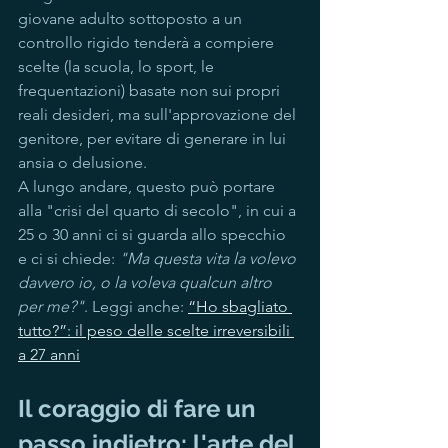
giovane adulto sottoposto a un 
controllo rigido tenderà a compiere 
scelte (la scuola, lo sport, le 
frequentazioni) basate non sui propri 
reali desideri, ma sull'approvazione del 
genitore, per evitare di generare in lui 
ansia o delusione.
A lungo andare, questo può portare 
alla "crisi del quarto di secolo", in cui a 
25 o 30 anni ci si guarda allo specchio 
e ci si chiede: 
"Ma questa vita la volevo 
davvero io, o la voleva qualcun altro 
per me?"
. Leggi anche: 
“Ho sbagliato 
tutto?”: il peso delle scelte irreversibili 
a 27 anni
Il coraggio di fare un 
passo indietro: l'arte del 