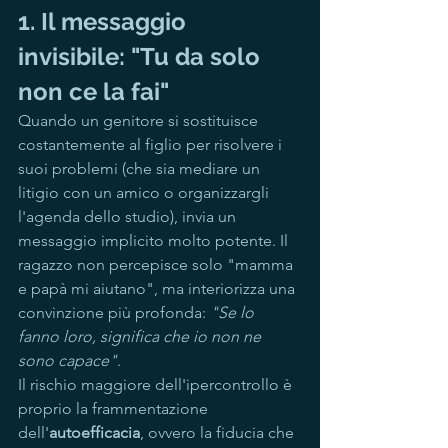
1. Il messaggio 
invisibile: "Tu da solo 
non ce la fai"
Quando un genitore si sostituisce 
costantemente al figlio per risolvere i 
suoi problemi (che sia mediare un 
litigio con un amico o organizzargli 
l'agenda dello studio), invia un 
messaggio implicito molto potente. Il 
ragazzo non percepisce solo "mamma 
e papà mi aiutano", ma interiorizza una 
convinzione più profonda: 
"Se lo 
fanno loro, significa che io non ne 
sono capace"
.
Il rischio maggiore dell'ipercontrollo è 
proprio la frammentazione 
dell'
autoefficacia
, ovvero la fiducia che 