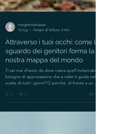
margheritahassan
10 lug
Tempo di lettura: 3 min
Attraverso i tuoi occhi: come lo
sguardo dei genitori forma la
nostra mappa del mondo
Ti sei mai chiesto da dove nasca quell'instancabile
bisogno di approvazione che a volte ti guida nelle
scelte di tutti i giorni? O perché, di fronte a un
errore, la tua voce interiore diventi subito severa e
giudicante? La risposta è racchiusa in gran parte in
una delle prime, fondamentali esperienze della