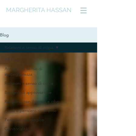
MARGHERITA HASSAN
Blog
Relazioni e senso di colpa
All Posts
Autocritica senso di
inadeguatezza
Relazioni e senso di colpa
Bisogno di approvazione
Rapporto con il corpo e cibo
Ansia e pensiero ricorrente
Percorso psicologico
Genitorialità