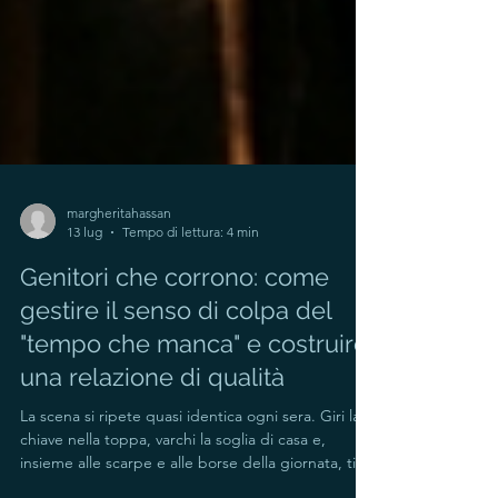
margheritahassan
13 lug
Tempo di lettura: 4 min
Genitori che corrono: come
gestire il senso di colpa del
"tempo che manca" e costruire
una relazione di qualità
La scena si ripete quasi identica ogni sera. Giri la
chiave nella toppa, varchi la soglia di casa e,