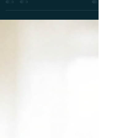
insieme alle scarpe e alle borse della giornata, ti
togli di dosso l'adrenalina del lavoro. Guardi
l'orologio: è tardi. C’è la cena da preparare, le
incombenze della casa da sbrigare, forse le ultime
notifiche che vibrano sullo smartphone. Cerchi lo
sguardo di tuo figlio, ma lo trovi sbrigativo, o forse
incroci solo la porta della sua stanza che si chiude.
È in quel preciso is