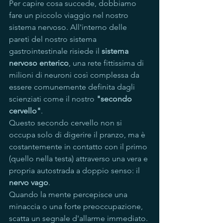
Per capire cosa succede, dobbiamo 
fare un piccolo viaggio nel nostro 
sistema nervoso. All'interno delle 
pareti del nostro sistema 
gastrointestinale risiede il 
sistema 
nervoso enterico
, una rete fittissima di 
milioni di neuroni così complessa da 
essere comunemente definita dagli 
scienziati come il nostro 
"secondo 
cervello"
.
Questo secondo cervello non si 
occupa solo di digerire il pranzo, ma è 
costantemente in contatto con il primo 
(quello nella testa) attraverso una vera e 
propria autostrada a doppio senso: il 
nervo vago
.
Quando la mente percepisce una 
minaccia o una forte preoccupazione, 
scatta un segnale d'allarme immediato. 