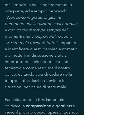
ma il modo in cui la nostra mente lo 
interpreta, ad esempio pensando: 
"Non sono in grado di gestire 
nemmeno una situazione così normale, 
il mio corpo si rompe sempre nei 
momenti meno opportuni"
, oppure 
"Se sto male rovinerò tutto"
. Imparare 
a identificare questi pensieri automatici 
e a metterli in discussione aiuta a 
interrompere il circuito tra ciò che 
temiamo e come reagisce il nostro 
corpo, evitando così di cadere nella 
trappola di isolarsi o di evitare le 
situazioni per paura di stare male
Parallelamente, è fondamentale 
coltivare la 
compassione e gentilezza
verso il proprio corpo. Spesso, quando 