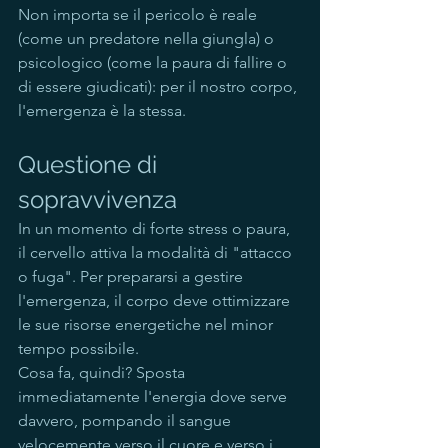
Non importa se il pericolo è reale 
(come un predatore nella giungla) o 
psicologico (come la paura di fallire o 
di essere giudicati): per il nostro corpo, 
l'emergenza è la stessa.
Questione di 
sopravvivenza
In un momento di forte stress o paura, 
il cervello attiva la modalità di "attacco 
o fuga". Per prepararsi a gestire 
l'emergenza, il corpo deve ottimizzare 
le sue risorse energetiche nel minor 
tempo possibile.
Cosa fa, quindi? Sposta 
immediatamente l'energia dove serve 
davvero, pompando il sangue 
velocemente verso il cuore e verso i 