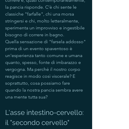
correre e, quasi contemporaneamente, 
la pancia risponde. C’è chi sente le 
classiche "farfalle", chi una morsa 
stringersi e chi, molto letteralmente, 
sperimenta un improvviso e ingestibile 
bisogno di correre in bagno.
Quella sensazione di "farsela addosso" 
prima di un evento spaventoso è 
un'esperienza tanto comune e umana 
quanto, spesso, fonte di imbarazzo e 
vergogna. Ma perché il nostro corpo 
reagisce in modo così viscerale? E 
soprattutto, cosa possiamo fare 
quando la nostra pancia sembra avere 
una mente tutta sua?
L'asse intestino-cervello: 
il "secondo cervello"