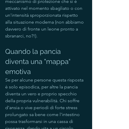
meccanismo di protezione che si è 
attivato nel momento sbagliato o con 
un'intensità sproporzionata rispetto 
alla situazione moderna (non abbiamo 
davvero di fronte un leone pronto a 
sbranarci, no?!).
Quando la pancia 
diventa una "mappa" 
emotiva
Se per alcune persone questa risposta 
è solo episodica, per altre la pancia 
diventa un vero e proprio specchio 
della propria vulnerabilità. Chi soffre 
d'ansia o vive periodi di forte stress 
prolungato sa bene come l'intestino 
possa trasformarsi in una cassa di 
risonanza, dando vita a un circolo 