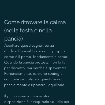
Come ritrovare la calma 
(nella testa e nella 
pancia)
Ascoltare questi segnali senza 
giudicarli o arrabbiarsi con il proprio 
corpo è il primo, fondamentale passo. 
Quando la pancia protesta, non lo fa 
per dispetto, ma perché è spaventata. 
Fortunatamente, esistono strategie 
concrete per calmare questo asse 
pancia-mente e riportare l'equilibrio.
Il primo strumento a nostra 
disposizione è la 
respirazione
, utile per 