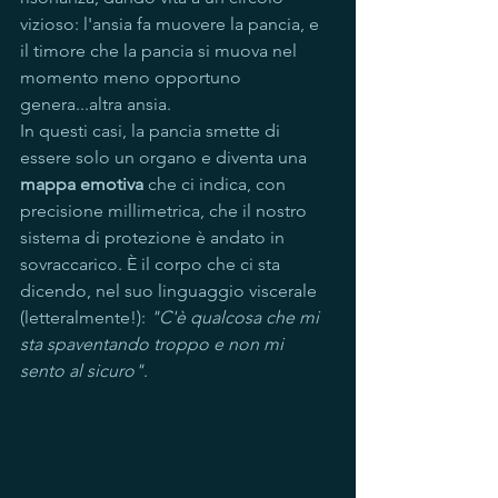
vizioso: l'ansia fa muovere la pancia, e 
il timore che la pancia si muova nel 
momento meno opportuno 
genera...altra ansia.
In questi casi, la pancia smette di 
essere solo un organo e diventa una 
mappa emotiva
 che ci indica, con 
precisione millimetrica, che il nostro 
sistema di protezione è andato in 
sovraccarico. È il corpo che ci sta 
dicendo, nel suo linguaggio viscerale 
(letteralmente!): 
"C'è qualcosa che mi 
sta spaventando troppo e non mi 
sento al sicuro"
.