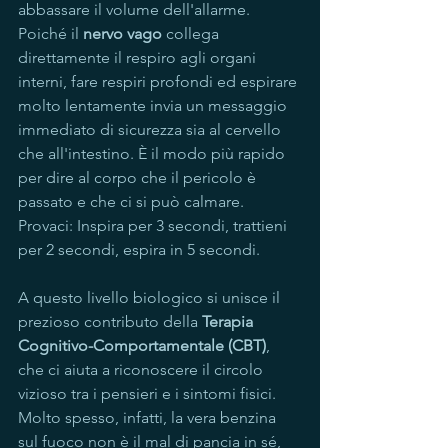
abbassare il volume dell'allarme. 
Poiché il 
nervo vago
 collega 
direttamente il respiro agli organi 
interni, fare respiri profondi ed espirare 
molto lentamente invia un messaggio 
immediato di sicurezza sia al cervello 
che all'intestino. È il modo più rapido 
per dire al corpo che il pericolo è 
passato e che ci si può calmare.
Provaci: Inspira per 3 secondi, trattieni 
per 2 secondi, espira in 5 secondi.
A questo livello biologico si unisce il 
prezioso contributo della 
Terapia 
Cognitivo-Comportamentale (CBT)
, 
che ci aiuta a riconoscere il circolo 
vizioso tra i pensieri e i sintomi fisici. 
Molto spesso, infatti, la vera benzina 
sul fuoco non è il mal di pancia in sé, 