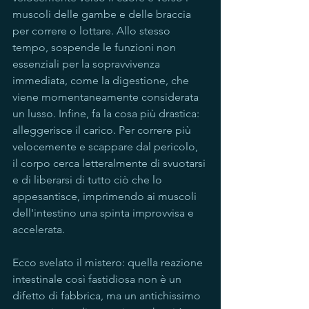
muscoli delle gambe e delle braccia 
per correre o lottare. Allo stesso 
tempo, sospende le funzioni non 
essenziali per la sopravvivenza 
immediata, come la digestione, che 
viene momentaneamente considerata 
un lusso. Infine, fa la cosa più drastica: 
alleggerisce il carico. Per correre più 
velocemente e scappare dal pericolo, 
il corpo cerca letteralmente di svuotarsi 
e di liberarsi di tutto ciò che lo 
appesantisce, imprimendo ai muscoli 
dell'intestino una spinta improvvisa e 
accelerata.
Ecco svelato il mistero: quella reazione 
intestinale così fastidiosa non è un 
difetto di fabbrica, ma un antichissimo 