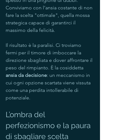
spesso in una prigione di dubbi. 
Conviviamo con l’ansia costante di non 
fare la scelta "ottimale", quella mossa 
strategica capace di garantirci il 
massimo della felicità.
Il risultato è la paralisi. Ci troviamo 
fermi per il timore di imboccare la 
direzione sbagliata e dover affrontare il 
peso del rimpianto. È la cosiddetta 
ansia da decisione
: un meccanismo in 
cui ogni opzione scartata viene vissuta 
come una perdita intollerabile di 
potenziale.
L’ombra del 
perfezionismo e la paura 
di sbagliare scelta