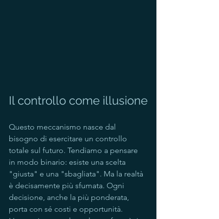
Il controllo come illusione
Questo meccanismo nasce dal 
bisogno di esercitare un controllo 
totale sul futuro. Tendiamo a pensare 
in modo binario: esiste una scelta 
"giusta" e una "sbagliata". Ma la realtà 
è decisamente più sfumata. Ogni 
decisione, anche la più ponderata, 
porta con sé costi e opportunità. 