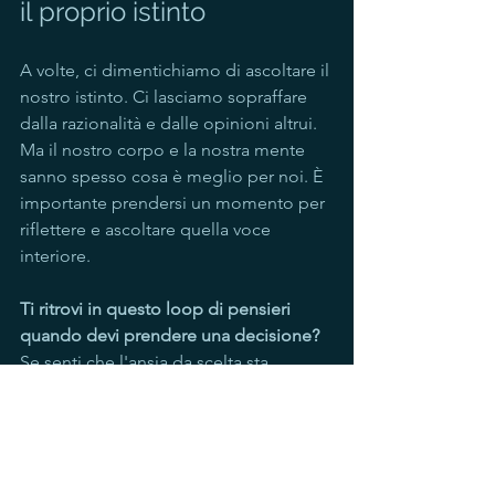
il proprio istinto
A volte, ci dimentichiamo di ascoltare il 
nostro istinto. Ci lasciamo sopraffare 
dalla razionalità e dalle opinioni altrui. 
Ma il nostro corpo e la nostra mente 
sanno spesso cosa è meglio per noi. È 
importante prendersi un momento per 
riflettere e ascoltare quella voce 
interiore. 
Ti ritrovi in questo loop di pensieri 
quando devi prendere una decisione?
Se senti che l'ansia da scelta sta 
bloccando i tuoi progetti personali o 
professionali, parlarne in uno spazio 
terapeutico può aiutarti a sviluppare 
una maggiore tolleranza all'incertezza. 