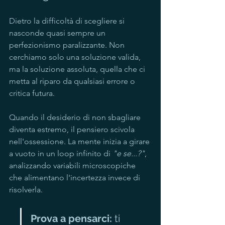
Dietro la difficoltà di scegliere si 
nasconde quasi sempre un 
perfezionismo paralizzante. Non 
cerchiamo solo una soluzione valida, 
ma la soluzione assoluta, quella che ci 
metta al riparo da qualsiasi errore o 
critica futura.
Quando il desiderio di non sbagliare 
diventa estremo, il pensiero scivola 
nell'ossessione. La mente inizia a girare 
a vuoto in un loop infinito di 
"e se...?"
, 
analizzando variabili microscopiche 
che alimentano l'incertezza invece di 
risolverla.
Prova a pensarci:
 ti 