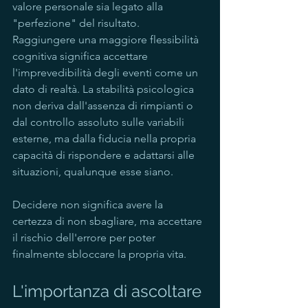
valore personale sia legato alla 
"perfezione" del risultato. 
Raggiungere una maggiore flessibilità 
cognitiva significa accettare 
l'imprevedibilità degli eventi come un 
dato di realtà. La stabilità psicologica 
non deriva dall'assenza di rimpianti o 
dal controllo assoluto sulle variabili 
esterne, ma dalla fiducia nella propria 
capacità di rispondere e adattarsi alle 
situazioni, qualunque esse siano.
Decidere non significa avere la 
certezza di non sbagliare, ma accettare 
il rischio dell'errore per poter 
finalmente sbloccare la propria vita.
L'importanza di ascoltare 