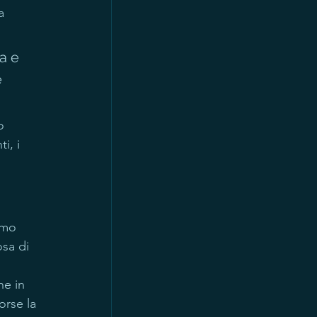
a 
a e 
 
o 
i, i 
amo 
sa di 
he in 
orse la 