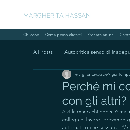
MARGHERITA HASSAN
Chi sono
Come posso aiutarti
Prenota online
Conta
All Posts
Autocritica senso di inadeg
margheritahassan
9 giu
Tempo 
Rapporto con il corpo e cibo
An
Perché mi c
con gli altri?
Alzi la mano chi non si è mai
collega di lavoro, provando qu
automatico che sussurra: 
“Lui