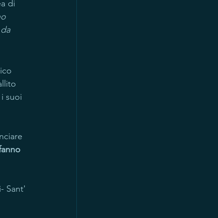
a di 
ho 
 da 
ico 
lito 
i suoi 
nciare 
fanno 
- Sant' 