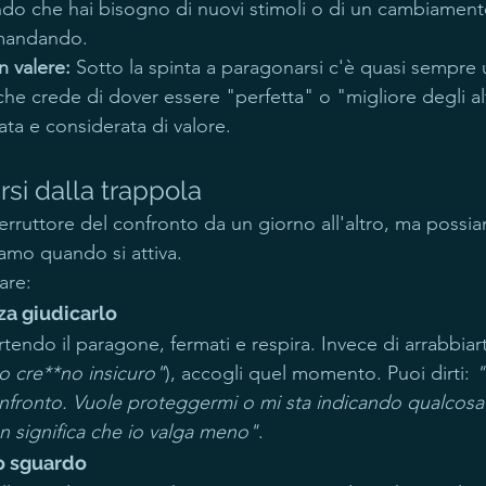
ndo che hai bisogno di nuovi stimoli o di un cambiament
imandando.
 valere:
 Sotto la spinta a paragonarsi c'è quasi sempre 
che crede di dover essere "perfetta" o "migliore degli alt
ta e considerata di valore.
rsi dalla trappola
rruttore del confronto da un giorno all'altro, ma possi
amo quando si attiva.
are:
za giudicarlo
tendo il paragone, fermati e respira. Invece di arrabbiart
to cre**no insicuro"
), accogli quel momento. Puoi dirti: 
"
nfronto. Vuole proteggermi o mi sta indicando qualcosa
n significa che io valga meno"
.
lo sguardo