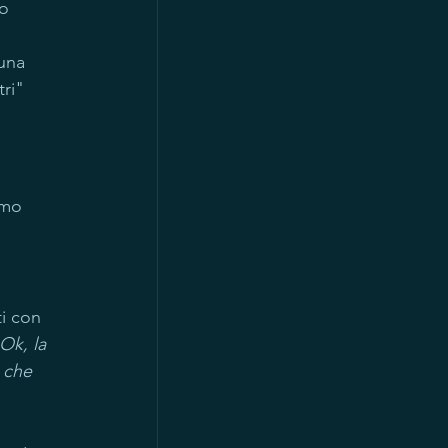
o 
una 
ri" 
amo 
i con 
Ok, la 
 che 