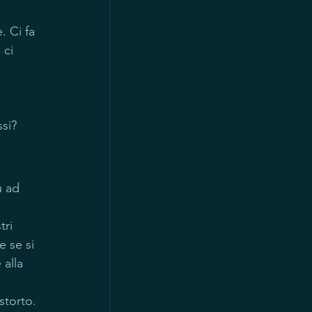
. Ci fa 
ci 
 
si?
u ad 
tri 
e se si 
 alla 
torto. 