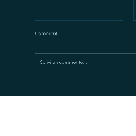
Commenti
Scrivi un commento...
Autocritica o motivazione?
La differenza che cambia
tutto