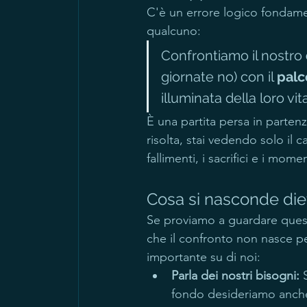
C'è un errore logico fondam
qualcuno:
Confrontiamo il nostro 
giornate no) con il 
palc
illuminata della loro vita
È una partita persa in parten
risolta, stai vedendo solo il ca
fallimenti, i sacrifici e i mom
Cosa si nasconde diet
Se proviamo a guardare quest
che il confronto non nasce pe
importante su di noi:
Parla dei nostri bisogni:
 
fondo desideriamo anche n