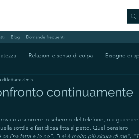
tti
Blog
Domande frequenti
uatezza
Relazioni e senso di colpa
Bisogno di a
di lettura: 3 min
sia e pensiero ricorrente
Percorso psicologico
onfronto continuamente
 trovato a scorrere lo schermo del telefono, o a guardare
ella sottile e fastidiosa fitta al petto. Quel pensiero 
 ce l’ha fatta e io no”
, 
“Lei è molto più sicura di me”
, 
“T