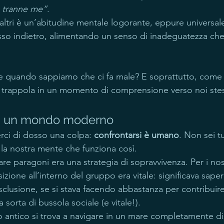
 tranne me”
.
altri è un’abitudine mentale logorante, eppure universale
so indietro, alimentando un senso di inadeguatezza che 
e quando sappiamo che ci fa male? E soprattutto, come
 trappola in un momento di comprensione verso noi stes
in un mondo moderno
erci di dosso una colpa: 
confrontarsi è umano
. Non sei t
la nostra mente che funziona così.
fare paragoni era una strategia di sopravvivenza. Per i nos
izione all’interno del gruppo era vitale: significava saper
’esclusione, se si stava facendo abbastanza per contribuire
 sorta di bussola sociale (e vitale!).
antico si trova a navigare in un mare completamente dis