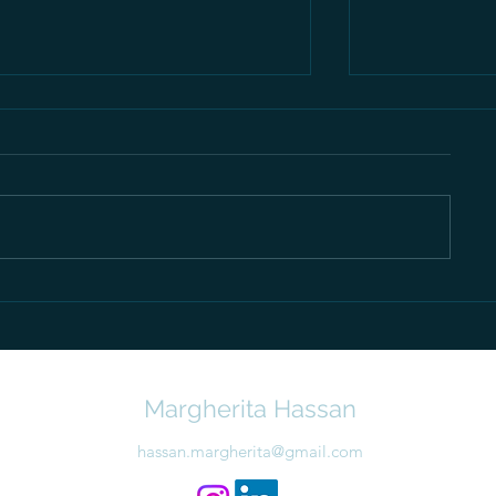
La sensazione di non
L’ansia di "n
essere abbastanza: da dove
quando cerchi
nasce e come si mantiene
perché è no
ritrovare uno
calma
Margherita Hassan
hassan.margherita@gmail.com