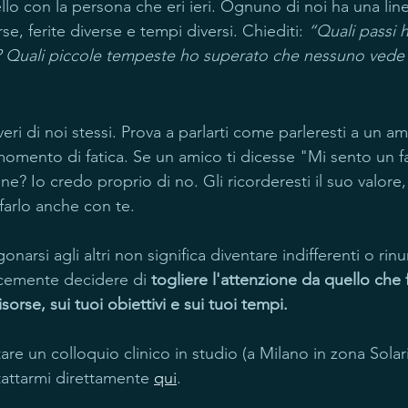
lo con la persona che eri ieri. Ognuno di noi ha una line
se, ferite diverse e tempi diversi. Chiediti: 
“Quali passi 
fa? Quali piccole tempeste ho superato che nessuno vede
eri di noi stessi. Prova a parlarti come parleresti a un am
omento di fatica. Se un amico ti dicesse "Mi sento un fal
one? Io credo proprio di no. Gli ricorderesti il suo valore, 
a farlo anche con te.
narsi agli altri non significa diventare indifferenti o rinu
licemente decidere di 
togliere l'attenzione da quello che 
risorse, sui tuoi obiettivi e sui tuoi tempi.
re un colloquio clinico in studio (a Milano in zona Solari
attarmi direttamente 
qui
.