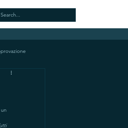
pprovazione
Genitorialità
 un 
utti 